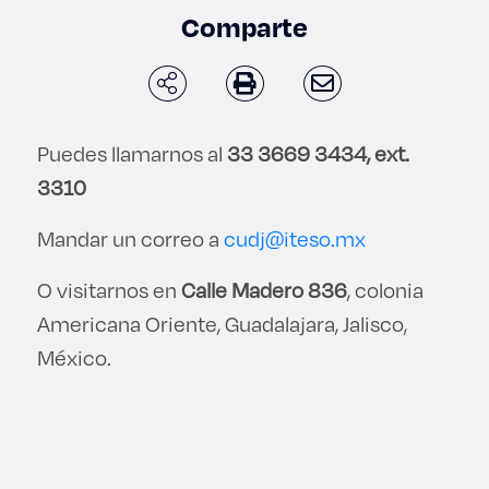
Enlaces de interés
Comparte
Aspirantes
Becas
Puedes llamarnos al
33 3669 3434, ext.
3310
Graduaciones
Mandar un correo a
cudj@iteso.mx
CRUCE
O visitarnos en
Calle Madero 836
, colonia
Derecho
Americana Oriente, Guadalajara, Jalisco,
México.
Lo más buscado
Carreras